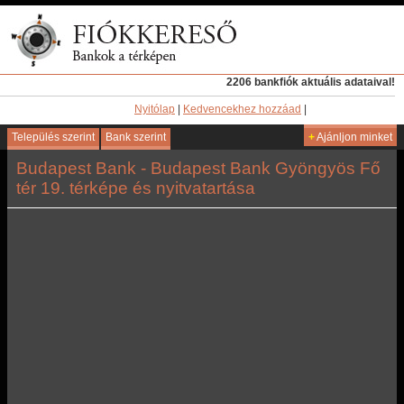
2206 bankfiók aktuális adataival!
Nyitólap
|
Kedvencekhez hozzáad
|
Település szerint
Bank szerint
+
Ajánljon minket
Budapest Bank - Budapest Bank Gyöngyös Fő
tér 19. térképe és nyitvatartása