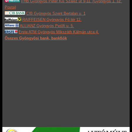
FHB Gyöngyös Péter Kis Szaléz út 9-11. (Gyöngyös 1. sz.
Posta)
CIB Gyöngyös Szent Bertalan u. 1
RAIFFEISEN Gyöngyös Fő tér 12.
ALLIANZ Gyöngyös Petõfi u. 5.
Erste ATM Gyöngyös Mikszáth Kálmán utca 4.
Összes Gyöngyösi bank, bankfiók