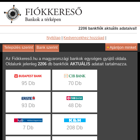
2206 bankfiók aktuális adataival!
Nyitólap
|
Kedvencekhez hozzáad
|
Település szerint
Bank szerint
+
Ajánljon minket
Az Fiókkereső.hu a magyarországi bankok egységes gyüjtő oldala.
Oldalunk jelenleg
2206
db bankfiók
AKTUÁLIS
adatait tartalmazza.
95 Db
70 Db
93 Db
48 Db
7 Db
208 Db