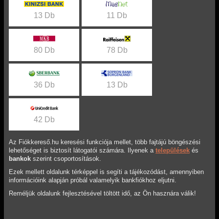
13 Db
11 Db
80 Db
78 Db
36 Db
13 Db
42 Db
Az Fiókkereső.hu keresési funkciója mellet, több fajtájú böngészési
lehetőséget is biztosít látogatói számára. Ilyenek a
települések
és
bankok
szerint csoportosítások.
Ezek mellett oldalunk térképpel is segíti a tájékozódást, amennyiben
információink alapján próbál valamelyik bankfiókhoz eljutni.
Reméljük oldalunk fejlesztésével töltött idő, az Ön hasznára válik!