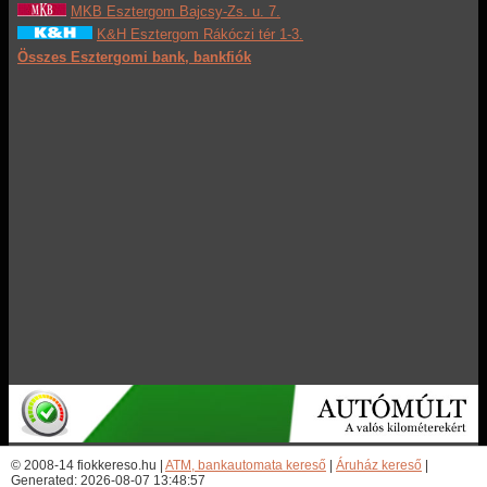
MKB Esztergom Bajcsy-Zs. u. 7.
K&H Esztergom Rákóczi tér 1-3.
Összes Esztergomi bank, bankfiók
© 2008-14 fiokkereso.hu |
ATM, bankautomata kereső
|
Áruház kereső
|
Generated: 2026-08-07 13:48:57