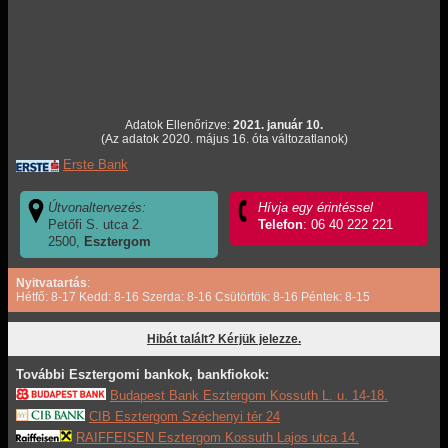
Adatok Ellenőrizve:
2021. január 10.
(Az adatok 2020. május 16. óta változatlanok)
Erste Bank
Útvonaltervezés:
Hívja egy érintéssel
Petőfi S. utca 2.
Telefon
: 06 40 222 221
2500,
Esztergom
Nyitvatartás
:
Hétfő: 8-17 Kedd: 8-16 Szerda: 8-16 Csütörtök: 8-16 Péntek: 8-15
Hibát talált? Kérjük jelezze.
További Esztergomi bankok, bankfiokok:
Budapest Bank Esztergom Kossuth L. u. 14-18.
CIB Esztergom Széchenyi tér 24
RAIFFEISEN Esztergom Kossuth Lajos utca 14.