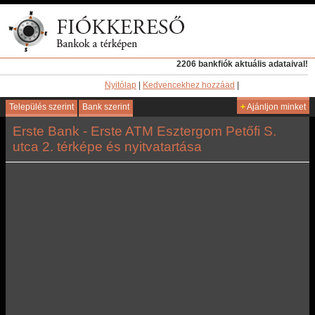
2206 bankfiók aktuális adataival!
Nyitólap
|
Kedvencekhez hozzáad
|
Település szerint
Bank szerint
+
Ajánljon minket
Erste Bank - Erste ATM Esztergom Petőfi S.
utca 2. térképe és nyitvatartása