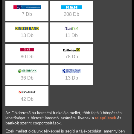
7 Db
208 Db
13 Db
11 Db
80 Db
78 Db
36 Db
13 Db
42 Db
Az Fiókkereső.hu keresési funkciója mellet, több fajtájú böngészési
lehetőséget is biztosít látogatói számára. Ilyenek a
települések
és
bankok
szerint csoportosítások.
Ezek mellett oldalunk térképpel is segíti a tájékozódást, amennyiben