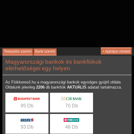
Település szerint
Bank szerint
+
Ajánljon minket
Magyarországi bankok és bankfiókok
elérhetőségei egy helyen
Az Fiókkereső.hu a magyarországi bankok egységes gyüjtő oldala.
Oldalunk jelenleg
2206
db bankfiók
AKTUÁLIS
adatait tartalmazza.
95 Db
70 Db
93 Db
48 Db