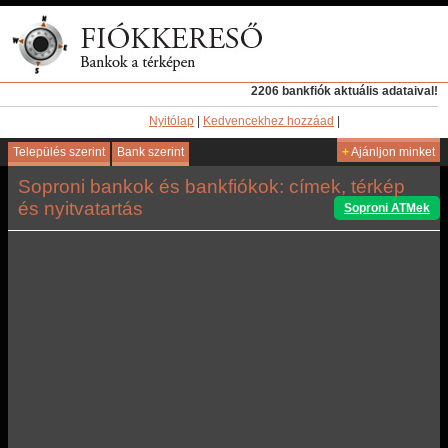
2206 bankfiók aktuális adataival!
Nyitólap
|
Kedvencekhez hozzáad
|
Település szerint
Bank szerint
+
Ajánljon minket
Soproni bankok és bankfiókok: címek, térkép
és nyitvatartás
Soproni ATMek