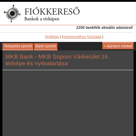
2206 bankfiók aktuális adataival!
Nyitólap
|
Kedvencekhez hozzáad
|
Település szerint
Bank szerint
+
Ajánljon minket
MKB Bank - MKB Sopron Várkerület 16.
térképe és nyitvatartása