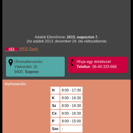
Adatok Ellenőrizve:
2015. augusztus 7.
(Az adatok 2013. december 29. óta változatlanok)
MKB Bank
Útvonaltervezés:
Hívja egy érintéssel
Várkerület 16.
Telefon
: 06-40-333-666
9400,
Sopron
Nyitvatartás
:
H
8:00 - 17:30
K
8:00 - 16:30
Sz
8:00 - 16:30
Cs
8:00 - 16:30
P
8:00 - 15:00
Szo
-