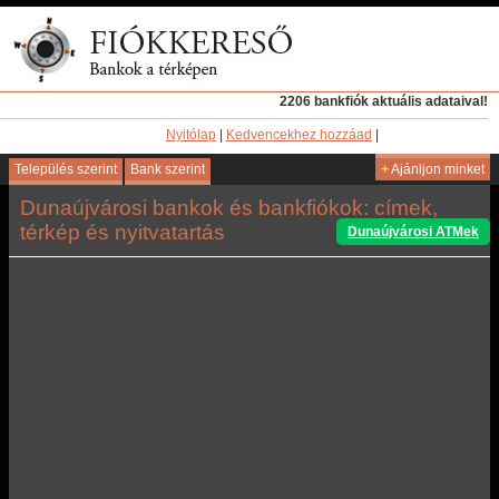
2206 bankfiók aktuális adataival!
Nyitólap
|
Kedvencekhez hozzáad
|
Település szerint
Bank szerint
+
Ajánljon minket
Dunaújvárosi bankok és bankfiókok: címek,
térkép és nyitvatartás
Dunaújvárosi ATMek