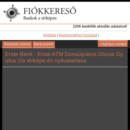
2206 bankfiók aktuális adataival!
Nyitólap
|
Kedvencekhez hozzáad
|
Település szerint
Bank szerint
+
Ajánljon minket
Erste Bank - Erste ATM Dunaújváros Dózsa Gy.
utca 2/a térképe és nyitvatartása