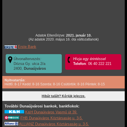
Adatok Ellenőrizve:
2021. január 10.
(Az adatok 2020. május 16. óta változatlanok)
Erste Bank
Útvonaltervezés:
Hívja egy érintéssel
Dózsa Gy. utca 2/a
Telefon
: 06 40 222 221
2400,
Dunaújváros
Nyitvatartás
:
Hétfő: 8-17 Kedd: 8-16 Szerda: 8-16 Csütörtök: 8-16 Péntek: 8-15
Hibát talált? Kérjük jelezze.
További Dunaújvárosi bankok, bankfiokok:
K&H Dunaújváros Vasmű út 39.
FHB Dunaújváros Köztársaság u. 3-5.
ALLIANZ Dunaújváros Köztársaság u. 3-5.