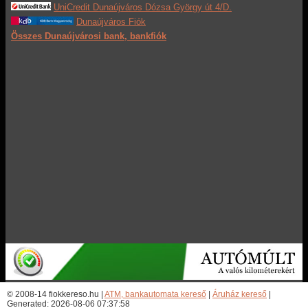
UniCredit Dunaújváros Dózsa György út 4/D.
Dunaújváros Fiók
Összes Dunaújvárosi bank, bankfiók
© 2008-14 fiokkereso.hu |
ATM, bankautomata kereső
|
Áruház kereső
|
Generated: 2026-08-06 07:37:58