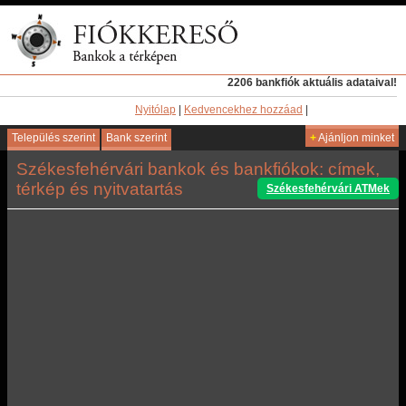
2206 bankfiók aktuális adataival!
Nyitólap
|
Kedvencekhez hozzáad
|
Település szerint
Bank szerint
+
Ajánljon minket
Székesfehérvári bankok és bankfiókok: címek,
térkép és nyitvatartás
Székesfehérvári ATMek