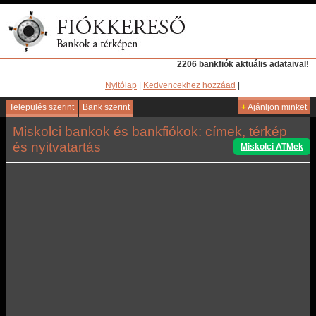
2206 bankfiók aktuális adataival!
Nyitólap
|
Kedvencekhez hozzáad
|
Település szerint
Bank szerint
+
Ajánljon minket
Miskolci bankok és bankfiókok: címek, térkép
és nyitvatartás
Miskolci ATMek