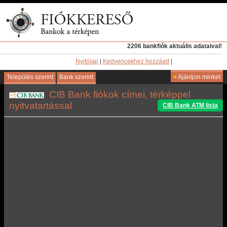
2206 bankfiók aktuális adataival!
Nyitólap
|
Kedvencekhez hozzáad
|
Település szerint
Bank szerint
+
Ajánljon minket
CIB Bank fiókok címei, térképpel
nyitvatartással
CIB Bank ATM lista