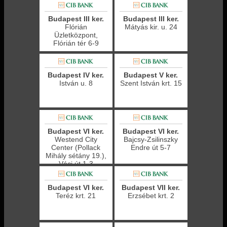
Budapest III ker.
Budapest III ker.
Flórián
Mátyás kir. u. 24
Üzletközpont,
Flórián tér 6-9
Budapest IV ker.
Budapest V ker.
István u. 8
Szent István krt. 15
Budapest VI ker.
Budapest VI ker.
Westend City
Bajcsy-Zsilinszky
Center (Pollack
Endre út 5-7
Mihály sétány 19.),
Váci út 1-3
Budapest VI ker.
Budapest VII ker.
Teréz krt. 21
Erzsébet krt. 2