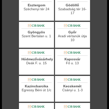
Esztergom
Gödöllő
Széchenyi tér 24
Szabadság tér 16-
17
Gyöngyös
Győr
Szent Bertalan u. 1
Aradi vértanúk útja
10
Hódmezővásárhely
Kaposvár
Deák F. u. 15
Fő u. 13
Kazincbarcika
Kecskemét
Egressy Béni út 1/c
Csányi u. 1-3