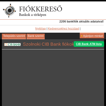
2206 bankfiók aktuális adataival!
Nyitólap
|
Kedvencekhez hozzáad
|
Település szerint
Bank szerint
+
Ajánljon minket
Szolnoki CIB Bank fiókok
CIB Bank ATM lista