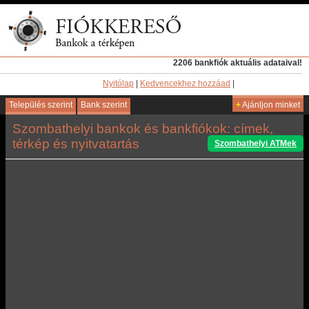
2206 bankfiók aktuális adataival!
Nyitólap
|
Kedvencekhez hozzáad
|
Település szerint
Bank szerint
+
Ajánljon minket
Szombathelyi bankok és bankfiókok: címek,
térkép és nyitvatartás
Szombathelyi ATMek