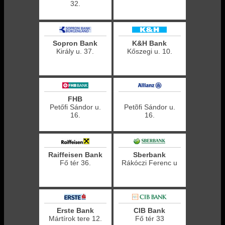
32.
Sopron Bank
K&H Bank
Király u. 37.
Kőszegi u. 10.
FHB
Petőfi Sándor u.
Petõfi Sándor u.
16.
16.
Raiffeisen Bank
Sberbank
Fő tér 36.
Rákóczi Ferenc u
Erste Bank
CIB Bank
Mártírok tere 12.
Fő tér 33