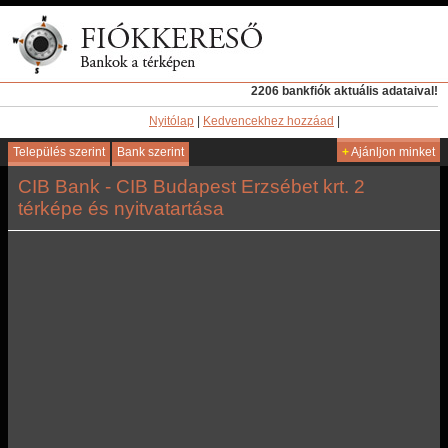
2206 bankfiók aktuális adataival!
Nyitólap
|
Kedvencekhez hozzáad
|
Település szerint
Bank szerint
+
Ajánljon minket
CIB Bank - CIB Budapest Erzsébet krt. 2
térképe és nyitvatartása