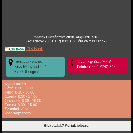
Adatok Ellenőrizve:
2018. augusztus 16.
(Az adatok 2018. augusztus 16. óta változatlanok)
CIB Bank
Útvonaltervezés:
Hívja egy érintéssel
Kiss Menyhért u. 1
Telefon
: 0640/242-242
6720,
Szeged
Nyitvatartás
:
Hétfő: 8:30 - 16:00
Kedd: 8:30 - 16:00
Szerda: 8:30 - 17:00
Csütörtök: 8:30 - 16:00
Péntek: 8:30 - 15:00
Szombat: zárva
Vasárnap: zárva
Hibát talált? Kérjük jelezze.