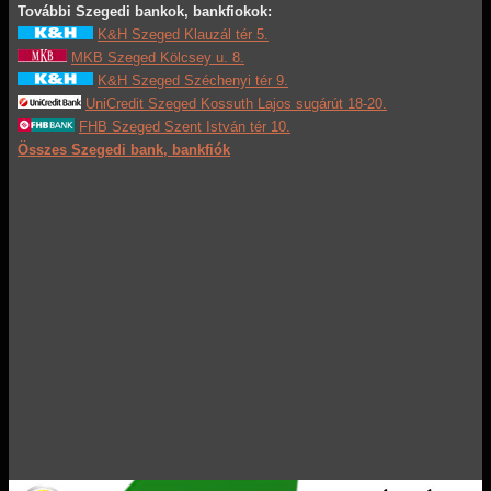
További Szegedi bankok, bankfiokok:
K&H Szeged Klauzál tér 5.
MKB Szeged Kölcsey u. 8.
K&H Szeged Széchenyi tér 9.
UniCredit Szeged Kossuth Lajos sugárút 18-20.
FHB Szeged Szent István tér 10.
Összes Szegedi bank, bankfiók