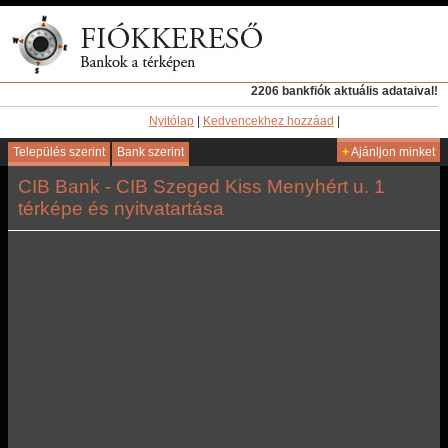
2206 bankfiók aktuális adataival!
Nyitólap
|
Kedvencekhez hozzáad
|
Település szerint
Bank szerint
+
Ajánljon minket
CIB Bank - CIB Szeged Kiss Menyhért u. 1
térképe és nyitvatartása