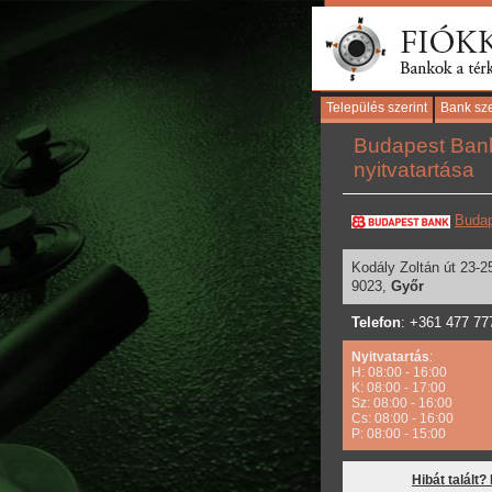
Település szerint
Bank sze
Budapest Bank
nyitvatartása
Buda
Kodály Zoltán út 23-2
9023,
Győr
Telefon
: +361 477 77
Nyitvatartás
:
H: 08:00 - 16:00
K: 08:00 - 17:00
Sz: 08:00 - 16:00
Cs: 08:00 - 16:00
P: 08:00 - 15:00
Hibát talált?