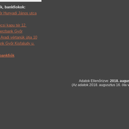
k, bankfiokok:
r Hunyadi János utca
si kapu tér 12.
rzbank Győr
Aradi vértanúk útja 10
nk Győr Kisfaludy u.
bankfiók
Adatok Ellenőrizve:
2018. augus
(Az adatok 2018. augusztus 16. óta v