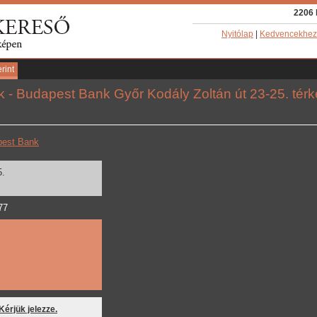
2206 
Nyitólap
|
Kedvencekhez
rint
 - Budapest Bank Győr Kodály Zoltán út 23-25. tér
pest Bank
5.
77
 Kérjük jelezze.