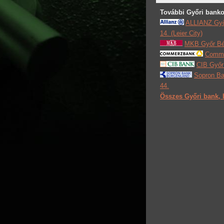
További Győri banko
ALLIANZ Gyõ
14. (Leier City)
MKB Győr Béc
Comme
CIB Győr 
Sopron Ba
44.
Összes Győri bank, 