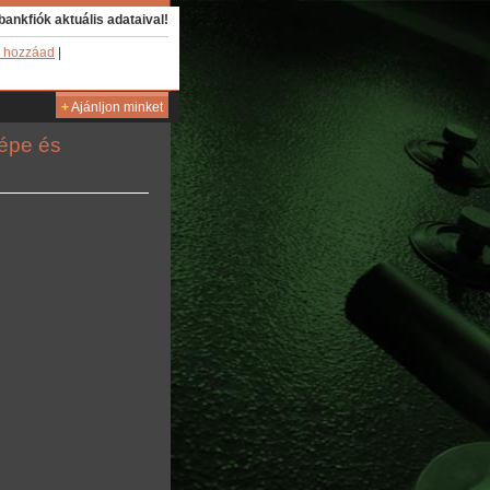
bankfiók aktuális adataival!
 hozzáad
|
+
Ajánljon minket
képe és