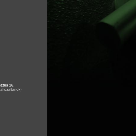
ztus 16.
áltozatlanok)