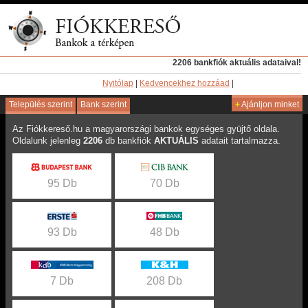
2206 bankfiók aktuális adataival!
Nyitólap
|
Kedvencekhez hozzáad
|
Település szerint
Bank szerint
+
Ajánljon minket
Az Fiókkereső.hu a magyarországi bankok egységes gyüjtő oldala.
Oldalunk jelenleg
2206
db bankfiók
AKTUÁLIS
adatait tartalmazza.
95 Db
70 Db
93 Db
48 Db
7 Db
208 Db