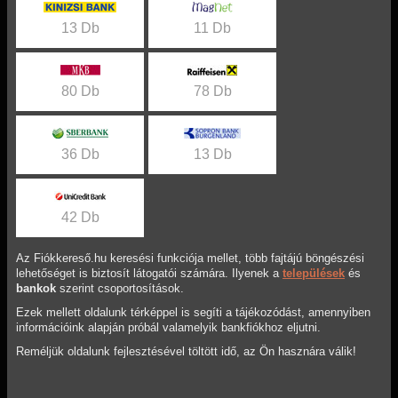
13 Db
11 Db
80 Db
78 Db
36 Db
13 Db
42 Db
Az Fiókkereső.hu keresési funkciója mellet, több fajtájú böngészési
lehetőséget is biztosít látogatói számára. Ilyenek a
települések
és
bankok
szerint csoportosítások.
Ezek mellett oldalunk térképpel is segíti a tájékozódást, amennyiben
információink alapján próbál valamelyik bankfiókhoz eljutni.
Reméljük oldalunk fejlesztésével töltött idő, az Ön hasznára válik!