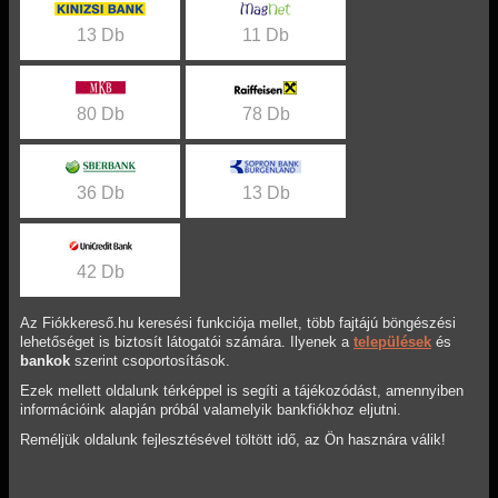
13 Db
11 Db
80 Db
78 Db
36 Db
13 Db
42 Db
Az Fiókkereső.hu keresési funkciója mellet, több fajtájú böngészési
lehetőséget is biztosít látogatói számára. Ilyenek a
települések
és
bankok
szerint csoportosítások.
Ezek mellett oldalunk térképpel is segíti a tájékozódást, amennyiben
információink alapján próbál valamelyik bankfiókhoz eljutni.
Reméljük oldalunk fejlesztésével töltött idő, az Ön hasznára válik!