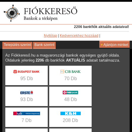
2206 bankfiók aktuális adataival!
Nyitólap
|
Kedvencekhez hozzáad
|
Település szerint
Bank szerint
+
Ajánljon minket
Az Fiókkereső.hu a magyarországi bankok egységes gyüjtő oldala.
Oldalunk jelenleg
2206
db bankfiók
AKTUÁLIS
adatait tartalmazza.
95 Db
70 Db
93 Db
48 Db
7 Db
208 Db