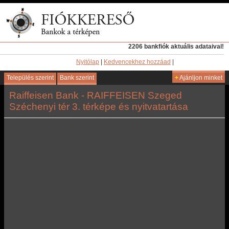
2206 bankfiók aktuális adataival!
Nyitólap
|
Kedvencekhez hozzáad
|
Település szerint
Bank szerint
+
Ajánljon minket
Raiffeisen Bank - RAIFFEISEN Szeged
Széchenyi tér 3. térképe és nyitvatartása