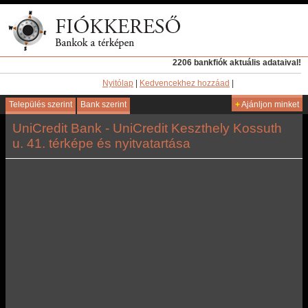
2206 bankfiók aktuális adataival!
Nyitólap
|
Kedvencekhez hozzáad
|
Település szerint
Bank szerint
+
Ajánljon minket
UniCredit Bank - UniCredit Keszthely Kossuth
u. 41. térképe és nyitvatartása