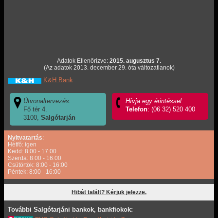
Adatok Ellenőrizve:
2015. augusztus 7.
(Az adatok 2013. december 29. óta változatlanok)
K&H Bank
Útvonaltervezés:
Hívja egy érintéssel
Fő tér 4.
Telefon
: (06 32) 520 400
3100,
Salgótarján
Nyitvatartás
:
Hétfő: igen
Kedd: 8:00 - 17:00
Szerda: 8:00 - 16:00
Csütörtök: 8:00 - 16:00
Péntek: 8:00 - 16:00
Hibát talált? Kérjük jelezze.
További Salgótarjáni bankok, bankfiokok: