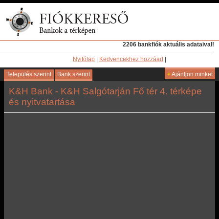
2206 bankfiók aktuális adataival!
Nyitólap
|
Kedvencekhez hozzáad
|
Település szerint
Bank szerint
+
Ajánljon minket
K&H Bank - K&H Salgótarján Fő tér 4. térképe
és nyitvatartása