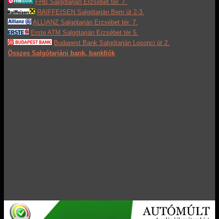
FHB Salgótarján Erzsébet tér. 7.
RAIFFEISEN Salgótarján Bem út 2-3.
ALLIANZ Salgótarján Erzsébet tér. 7.
Erste ATM Salgótarján Erzsébet tér 5.
Budapest Bank Salgótarján Losonci út 2.
Összes Salgótarjáni bank, bankfiók