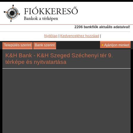
2206 bankfiók aktuális adataival!
Nyitólap
|
Kedvencekhez hozzáad
|
Település szerint
Bank szerint
+
Ajánljon minket
K&H Bank - K&H Szeged Széchenyi tér 9.
térképe és nyitvatartása