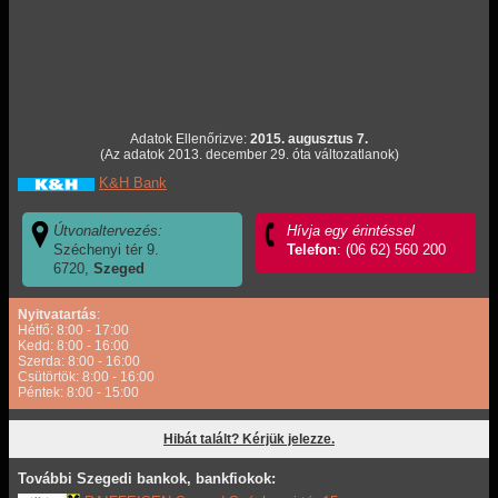
Adatok Ellenőrizve:
2015. augusztus 7.
(Az adatok 2013. december 29. óta változatlanok)
K&H Bank
Útvonaltervezés:
Hívja egy érintéssel
Széchenyi tér 9.
Telefon
: (06 62) 560 200
6720,
Szeged
Nyitvatartás
:
Hétfő: 8:00 - 17:00
Kedd: 8:00 - 16:00
Szerda: 8:00 - 16:00
Csütörtök: 8:00 - 16:00
Péntek: 8:00 - 15:00
Hibát talált? Kérjük jelezze.
További Szegedi bankok, bankfiokok: