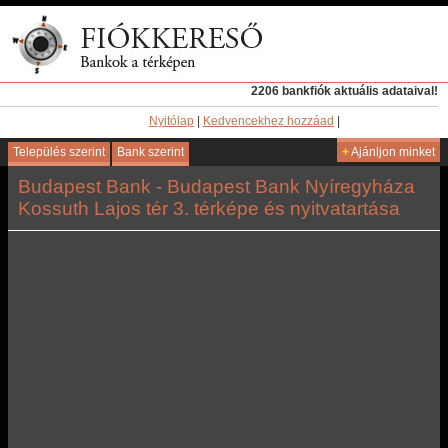
2206 bankfiók aktuális adataival!
Nyitólap
|
Kedvencekhez hozzáad
|
Település szerint
Bank szerint
+
Ajánljon minket
Budapest Bank - Budapest Bank Nyíregyháza
Kossuth Lajos tér 3. térképe és nyitvatartása