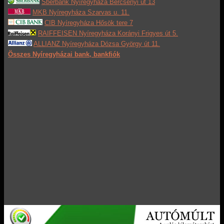
Sberbank Nyíregyháza Bercsényi út 13
MKB Nyíregyháza Szarvas u. 11.
CIB Nyíregyháza Hősök tere 7
RAIFFEISEN Nyíregyháza Korányi Frigyes út 5.
ALLIANZ Nyíregyháza Dózsa György út 11.
Összes Nyíregyházai bank, bankfiók