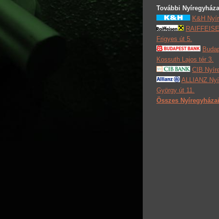
További Nyíregyháza
K&H Nyír
RAIFFEISEN
Frigyes út 5.
Budap
Kossuth Lajos tér 3.
CIB Nyír
ALLIANZ Nyí
György út 11.
Összes Nyíregyházai