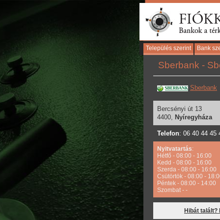
Település szerint
Bank sze
Sberbank - Sb
Sberbank
Bercsényi út 13
4400,
Nyíregyháza
Telefon
: 06 40 44 45 
Nyitvatartás
:
Hétfő - 08:00 - 16:00
Kedd - 08:00 - 16:00
Szerda - 08:00 - 16:00
Csütörtök - 08:00 - 18:
Péntek - 08:00 - 14:00
Szombat - -
Hibát talált?