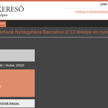
2206 
Nyitólap
|
Kedvencekhez
rint
erbank Nyíregyháza Bercsényi út 13 térképe és nyit
46 / Mellék 20500
00
 Kérjük jelezze.