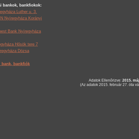
i bankok, bankfiokok:
egyháza Luther u. 3.
 Nyíregyháza Korányi
est Bank Nyíregyháza
egyháza Hősök tere 7
regyháza Dózsa
 bank, bankfiók
Adatok Ellenőrizve:
2015. máj
(Az adatok 2015. február 27. óta vá