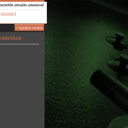
bankfiók aktuális adataival!
 hozzáad
|
+
Ajánljon minket
vatartása