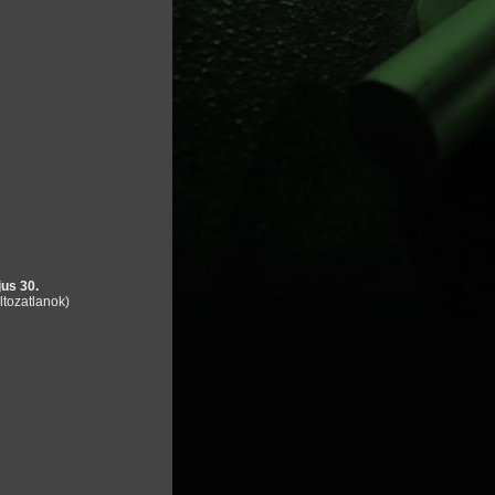
us 30.
ltozatlanok)