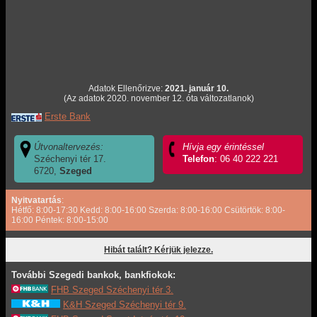
Adatok Ellenőrizve:
2021. január 10.
(Az adatok 2020. november 12. óta változatlanok)
Erste Bank
Útvonaltervezés:
Hívja egy érintéssel
Széchenyi tér 17.
Telefon
: 06 40 222 221
6720,
Szeged
Nyitvatartás
:
Hétfő: 8:00-17:30 Kedd: 8:00-16:00 Szerda: 8:00-16:00 Csütörtök: 8:00-
16:00 Péntek: 8:00-15:00
Hibát talált? Kérjük jelezze.
További Szegedi bankok, bankfiokok:
FHB Szeged Széchenyi tér 3.
K&H Szeged Széchenyi tér 9.