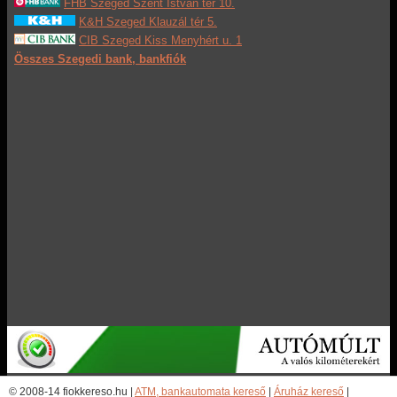
FHB Szeged Szent István tér 10.
K&H Szeged Klauzál tér 5.
CIB Szeged Kiss Menyhért u. 1
Összes Szegedi bank, bankfiók
© 2008-14 fiokkereso.hu |
ATM, bankautomata kereső
|
Áruház kereső
|