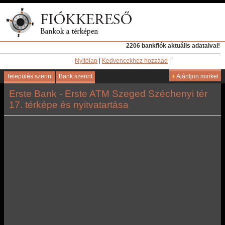
2206 bankfiók aktuális adataival!
Nyitólap
|
Kedvencekhez hozzáad
|
Település szerint
Bank szerint
+
Ajánljon minket
Erste Bank - Erste ATM Szeged Széchenyi tér
17. térképe és nyitvatartása